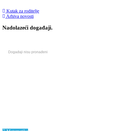
Kutak za roditelje
Arhiva novosti
Nadolazeći događaji.
Događaji nisu pronađeni
Centri izvrsnosti