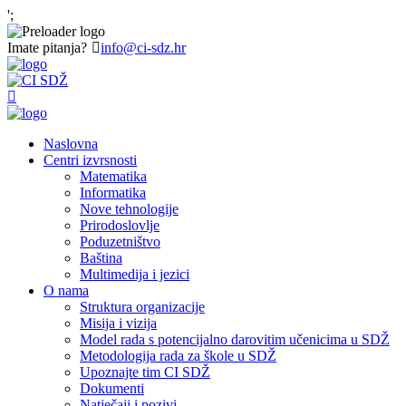
';
Imate pitanja?
info@ci-sdz.hr
Naslovna
Centri izvrsnosti
Matematika
Informatika
Nove tehnologije
Prirodoslovlje
Poduzetništvo
Baština
Multimedija i jezici
O nama
Struktura organizacije
Misija i vizija
Model rada s potencijalno darovitim učenicima u SDŽ
Metodologija rada za škole u SDŽ
Upoznajte tim CI SDŽ
Dokumenti
Natječaji i pozivi