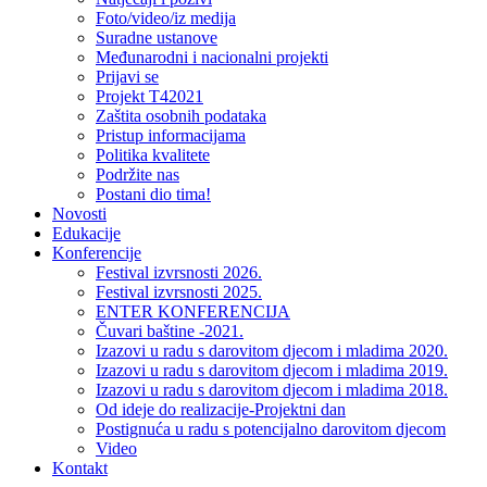
Foto/video/iz medija
Suradne ustanove
Međunarodni i nacionalni projekti
Prijavi se
Projekt T42021
Zaštita osobnih podataka
Pristup informacijama
Politika kvalitete
Podržite nas
Postani dio tima!
Novosti
Edukacije
Konferencije
Festival izvrsnosti 2026.
Festival izvrsnosti 2025.
ENTER KONFERENCIJA
Čuvari baštine -2021.
Izazovi u radu s darovitom djecom i mladima 2020.
Izazovi u radu s darovitom djecom i mladima 2019.
Izazovi u radu s darovitom djecom i mladima 2018.
Od ideje do realizacije-Projektni dan
Postignuća u radu s potencijalno darovitom djecom
Video
Kontakt