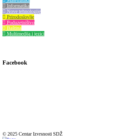
Matematika
Informatika
Nove tehnologije
Prirodoslovlje
Poduzetništvo
Baština
Multimedija i jezici
Facebook
© 2025 Centar Izvrsnosti SDŽ