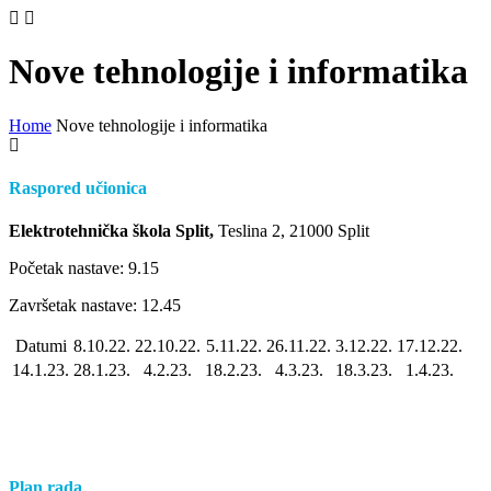
Nove tehnologije i informatika
Home
Nove tehnologije i informatika
Raspored učionica
Elektrotehnička škola Split,
Teslina 2, 21000 Split
Početak nastave: 9.15
Završetak nastave: 12.45
Datumi
8.10.22.
22.10.22.
5.11.22.
26.11.22.
3.12.22.
17.12.22.
14.1.23.
28.1.23.
4.2.23.
18.2.23.
4.3.23.
18.3.23.
1.4.23.
Plan rada