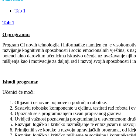
Tab 1
Tab 1
O programu:
Program CI novih tehnologija i informatike namijenjen je visokomotiv
razvijanje kognitivnih sposobnosti i socio-emocionalnih vještina, s n
potencijalno darovitim učenicima iskustvo učenja uz uvažavanje njihov
mišljenja kao i motivacije za daljnji rad i razvoj svojih sposobnosti i in
Ishodi programa:
Učenici će moći:
Objasniti osnovne pojmove u području robotike.
Sastaviti robotske komponente u cjelinu, testirati rad robota i ev
Upoznati se s programiranjem izvan propisanog gradiva.
Uvidjeti važnost poznavanja programiranja u suvremenom druš
Razvijati logičko i kritičko razmišljanje te entuzijazam u razvoju
Primijeniti sve korake u razvoju upravljačkih programa, od ideje
Razvijati logičko i kritičko mišljenje te socijalne i komunikacijs