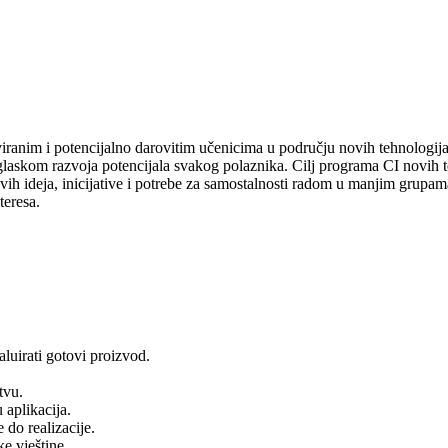
iranim i potencijalno darovitim učenicima u području novih tehnologija
aglaskom razvoja potencijala svakog polaznika. Cilj programa CI novih t
ih ideja, inicijative i potrebe za samostalnosti radom u manjim grupama
teresa.
aluirati gotovi proizvod.
tvu.
 aplikacija.
 do realizacije.
ke vještine.