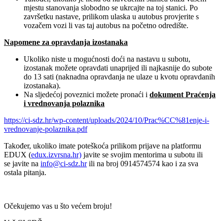
mjestu stanovanja slobodno se ukrcajte na toj stanici. Po
završetku nastave, prilikom ulaska u autobus provjerite s
vozačem vozi li vas taj autobus na početno odredište.
Napomene za opravdanja izostanaka
Ukoliko niste u mogućnosti doći na nastavu u subotu,
izostanak možete opravdati unaprijed ili najkasnije do subote
do 13 sati (naknadna opravdanja ne ulaze u kvotu opravdanih
izostanaka).
Na sljedećoj poveznici možete pronaći i
dokument Praćenja
i vrednovanja polaznika
https://ci-sdz.hr/wp-content/uploads/2024/10/Prac%CC%81enje-i-
vrednovanje-polaznika.pdf
Također, ukoliko imate poteškoća prilikom prijave na platformu
EDUX (
edux.izvrsna.hr)
javite se svojim mentorima u subotu ili
se javite na
info@ci-sdz.hr
ili na broj 0914574574 kao i za sva
ostala pitanja.
Očekujemo vas u što većem broju!