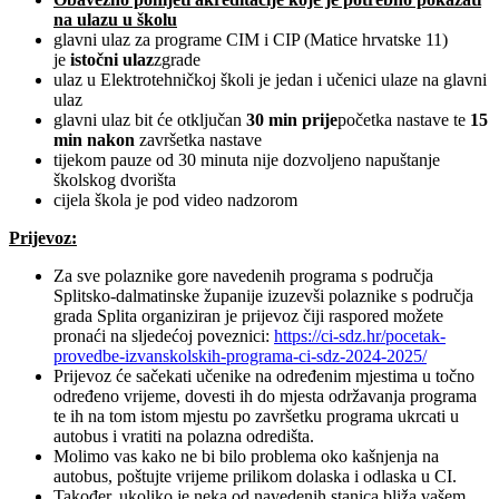
na ulazu u školu
glavni ulaz za programe CIM i CIP (Matice hrvatske 11)
je
istočni ulaz
zgrade
ulaz u Elektrotehničkoj školi je jedan i učenici ulaze na glavni
ulaz
glavni ulaz bit će otključan
30 min prije
početka nastave te
15
min nakon
završetka nastave
tijekom pauze od 30 minuta nije dozvoljeno napuštanje
školskog dvorišta
cijela škola je pod video nadzorom
Prijevoz:
Za sve polaznike gore navedenih programa s područja
Splitsko-dalmatinske županije izuzevši polaznike s područja
grada Splita organiziran je prijevoz čiji raspored možete
pronaći na sljedećoj poveznici:
https://ci-sdz.hr/pocetak-
provedbe-izvanskolskih-programa-ci-sdz-2024-2025/
Prijevoz će sačekati učenike na određenim mjestima u točno
određeno vrijeme, dovesti ih do mjesta održavanja programa
te ih na tom istom mjestu po završetku programa ukrcati u
autobus i vratiti na polazna odredišta.
Molimo vas kako ne bi bilo problema oko kašnjenja na
autobus, poštujte vrijeme prilikom dolaska i odlaska u CI.
Također, ukoliko je neka od navedenih stanica bliža vašem