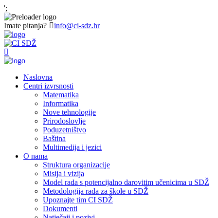
';
Imate pitanja?
info@ci-sdz.hr
Naslovna
Centri izvrsnosti
Matematika
Informatika
Nove tehnologije
Prirodoslovlje
Poduzetništvo
Baština
Multimedija i jezici
O nama
Struktura organizacije
Misija i vizija
Model rada s potencijalno darovitim učenicima u SDŽ
Metodologija rada za škole u SDŽ
Upoznajte tim CI SDŽ
Dokumenti
Natječaji i pozivi