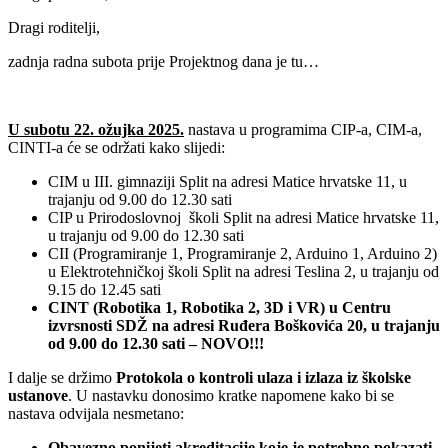
Dragi roditelji,
zadnja radna subota prije Projektnog dana je tu…
U subotu 22. ožujka 2025.
nastava u programima CIP-a, CIM-a,
CINTI-a će se održati kako slijedi:
CIM u III. gimnaziji Split na adresi Matice hrvatske 11, u
trajanju od 9.00 do 12.30 sati
CIP u Prirodoslovnoj školi Split na adresi Matice hrvatske 11,
u trajanju od 9.00 do 12.30 sati
CII (Programiranje 1, Programiranje 2, Arduino 1, Arduino 2)
u Elektrotehničkoj školi Split na adresi Teslina 2, u trajanju od
9.15 do 12.45 sati
CINT (Robotika 1, Robotika 2, 3D i VR) u Centru
izvrsnosti SDŽ na adresi Ruđera Boškovića 20, u trajanju
od 9.00 do 12.30 sati – NOVO!!!
I dalje se držimo
Protokola o kontroli ulaza i izlaza iz školske
ustanove
. U nastavku donosimo kratke napomene kako bi se
nastava odvijala nesmetano:
Obavezno ponijeti akreditacije koje je potrebno pokazati