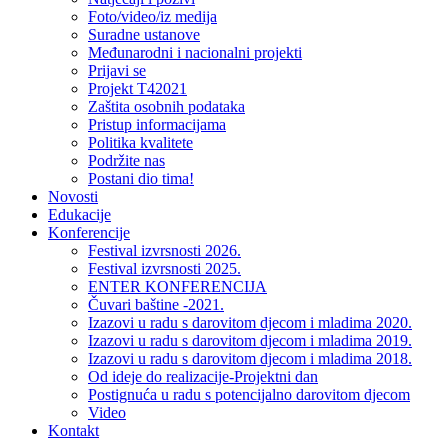
Foto/video/iz medija
Suradne ustanove
Međunarodni i nacionalni projekti
Prijavi se
Projekt T42021
Zaštita osobnih podataka
Pristup informacijama
Politika kvalitete
Podržite nas
Postani dio tima!
Novosti
Edukacije
Konferencije
Festival izvrsnosti 2026.
Festival izvrsnosti 2025.
ENTER KONFERENCIJA
Čuvari baštine -2021.
Izazovi u radu s darovitom djecom i mladima 2020.
Izazovi u radu s darovitom djecom i mladima 2019.
Izazovi u radu s darovitom djecom i mladima 2018.
Od ideje do realizacije-Projektni dan
Postignuća u radu s potencijalno darovitom djecom
Video
Kontakt