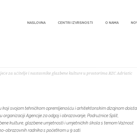
NASLOVNA
CENTRI IZVRSNOSTI
O NAMA
NO
 stručno vijeće za učitelj
ostorima RZC Adriatic
će za učitelje i nastavnike glazbene kulture u prostorima RZC Adriatic
ru koji svojom tehničkom opremljenošću i arhitektonskim dizajnom doista
 u organizaciji Agencije za odgoj i obrazovanje, Podružnice Split,
zbene kulture, glazbene umjetnosti i umjetničkih škola s temom Važnost
no-obrazovnih radnika s početkom u 9 sati.