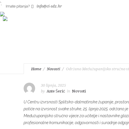
';
Imate pitanja?
info@ci-sdz.hr
Održano Međužupanijsko
glazbene kulture u pr
Home
Novosti
Održano Međužupanijsko stručno vije
30 lipnja, 2025
by
Ante Šerić
in
Novosti
U Centru izvrsnosti Splitsko-dalmatinske županije, prosto
potiče na izvrsnost svake struke, 25. lipnja 2025. održano je
Međužupanijsko stručno vijeće za učitelje i nastavnike gla
profesionalne komunikacije, odgovornosti i suradnje odgoj