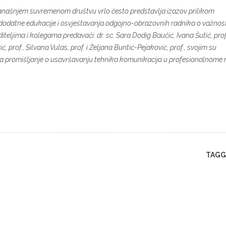
današnjem suvremenom društvu vrlo često predstavlja izazov prilikom
 dodatne edukacije i osvještavanja odgojno-obrazovnih radnika o važnost
eljima i kolegama predavači: dr. sc. Sara Dodig Baučić, Ivana Šutić, prof
, prof., Silvana Vulas, prof. i Željana Buntić-Pejaković, prof., svojim su
a promišljanje o usavršavanju tehnika komunikacija u profesionalnome 
TAGG