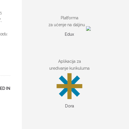
i
Platforma
.,
za učenje na daljinu
radu.
Edux
Aplikacija za
uređivanje kurikuluma
ED IN
Dora