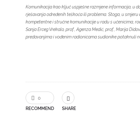
Komunikacija kao ključ uspješne razmjene informacija, u 
rješavanja određenih teškoća ili problema. Stoga, u smjeru
kompetentne i stručne komunikacije u radu s učenicima, rodit
Sanja Erceg Vrekalo, prof., Agenza Medić, prof., Marija Didović
predavanjima i vođenim radionicama sudionike potaknuli n
0
RECOMMEND
SHARE