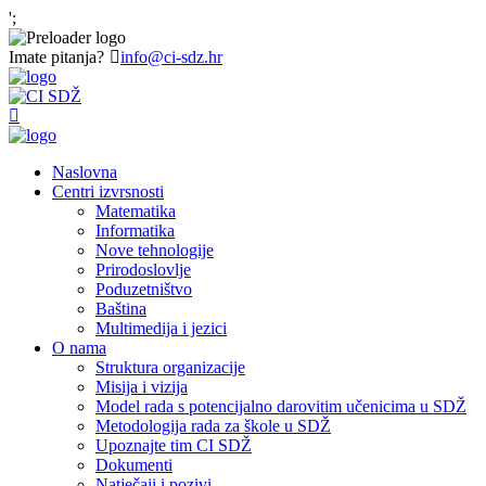
';
Imate pitanja?
info@ci-sdz.hr
Naslovna
Centri izvrsnosti
Matematika
Informatika
Nove tehnologije
Prirodoslovlje
Poduzetništvo
Baština
Multimedija i jezici
O nama
Struktura organizacije
Misija i vizija
Model rada s potencijalno darovitim učenicima u SDŽ
Metodologija rada za škole u SDŽ
Upoznajte tim CI SDŽ
Dokumenti
Natječaji i pozivi