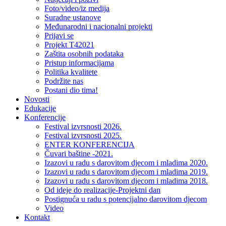
Foto/video/iz medija
Suradne ustanove
Međunarodni i nacionalni projekti
Prijavi se
Projekt T42021
Zaštita osobnih podataka
Pristup informacijama
Politika kvalitete
Podržite nas
Postani dio tima!
Novosti
Edukacije
Konferencije
Festival izvrsnosti 2026.
Festival izvrsnosti 2025.
ENTER KONFERENCIJA
Čuvari baštine -2021.
Izazovi u radu s darovitom djecom i mladima 2020.
Izazovi u radu s darovitom djecom i mladima 2019.
Izazovi u radu s darovitom djecom i mladima 2018.
Od ideje do realizacije-Projektni dan
Postignuća u radu s potencijalno darovitom djecom
Video
Kontakt