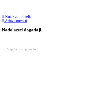
Kutak za roditelje
Arhiva novosti
Nadolazeći događaji.
Događaji nisu pronađeni
Centri izvrsnosti