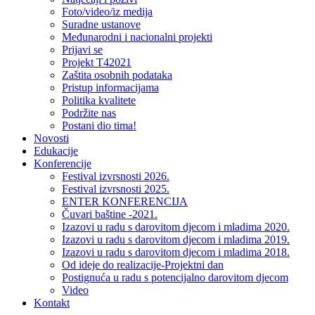
Foto/video/iz medija
Suradne ustanove
Međunarodni i nacionalni projekti
Prijavi se
Projekt T42021
Zaštita osobnih podataka
Pristup informacijama
Politika kvalitete
Podržite nas
Postani dio tima!
Novosti
Edukacije
Konferencije
Festival izvrsnosti 2026.
Festival izvrsnosti 2025.
ENTER KONFERENCIJA
Čuvari baštine -2021.
Izazovi u radu s darovitom djecom i mladima 2020.
Izazovi u radu s darovitom djecom i mladima 2019.
Izazovi u radu s darovitom djecom i mladima 2018.
Od ideje do realizacije-Projektni dan
Postignuća u radu s potencijalno darovitom djecom
Video
Kontakt