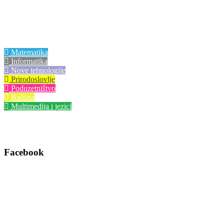
Centri izvrsnosti
Matematika
Informatika
Nove tehnologije
Prirodoslovlje
Poduzetništvo
Baština
Multimedija i jezici
Facebook