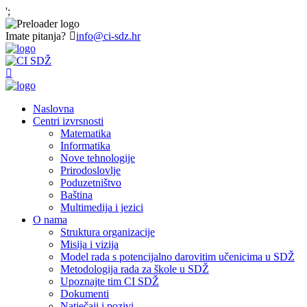
';
Imate pitanja?
info@ci-sdz.hr
Naslovna
Centri izvrsnosti
Matematika
Informatika
Nove tehnologije
Prirodoslovlje
Poduzetništvo
Baština
Multimedija i jezici
O nama
Struktura organizacije
Misija i vizija
Model rada s potencijalno darovitim učenicima u SDŽ
Metodologija rada za škole u SDŽ
Upoznajte tim CI SDŽ
Dokumenti
Natječaji i pozivi