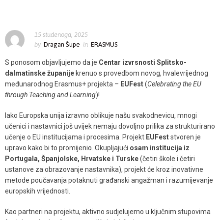
Ponosni partneri novog Erasmus+ projekta: Kroz EUFest gradimo
aktivne i informirane mlade građane!
15 studenoga, 2025
by
Dragan Šupe
in
ERASMUS
S ponosom objavljujemo da je
Centar izvrsnosti Splitsko-
dalmatinske županije
krenuo s provedbom novog, hvalevrijednog
međunarodnog Erasmus+ projekta –
EUFest
(
Celebrating the EU
through Teaching and Learning
)!
Iako Europska unija izravno oblikuje našu svakodnevicu, mnogi
učenici i nastavnici još uvijek nemaju dovoljno prilika za strukturirano
učenje o EU institucijama i procesima. Projekt
EUFest
stvoren je
upravo kako bi to promijenio. Okupljajući
osam institucija iz
Portugala, Španjolske, Hrvatske i Turske
(četiri škole i četiri
ustanove za obrazovanje nastavnika), projekt će kroz inovativne
metode poučavanja potaknuti građanski angažman i razumijevanje
europskih vrijednosti.
Kao partneri na projektu, aktivno sudjelujemo u ključnim stupovima