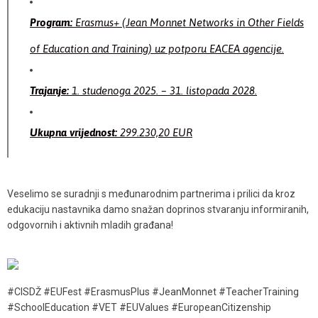
Program:
Erasmus+ (Jean Monnet Networks in Other Fields
of Education and Training) uz potporu EACEA agencije.
Trajanje:
1. studenoga 2025. – 31. listopada 2028.
Ukupna vrijednost:
299.230,20 EUR
Veselimo se suradnji s međunarodnim partnerima i prilici da kroz
edukaciju nastavnika damo snažan doprinos stvaranju informiranih,
odgovornih i aktivnih mladih građana!
#CISDŽ #EUFest #ErasmusPlus #JeanMonnet #TeacherTraining
#SchoolEducation #VET #EUValues #EuropeanCitizenship