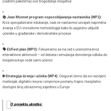
(radnim paketima) ove trogodišnje inicijative:
📚 Jean Monnet program osposobljavanja nastavnika (WP2):
Kroz specijalizirane edukacije, naši će nastavnici usvajati napredna
znanja o EU i inovativne metodologije kako bi uspješno uključili
učenike u građanske i demokratske procese.
🗣️ EUFest plan (WP3):
Fokusiramo se na rad s učenicima kroz
interaktivne aktivnosti – od debata i simulacija donošenja odluka do
inicijativa koje vode sami učenici.
🌐 Strategija širenja i učinka (WP4):
Osigurat ćemo da svi razvijeni
materijali, digitalni resursi i smjernice postanu trajno i besplatno
dostupni široj obrazovnoj zajednici u Europi.
O projektu ukratko: