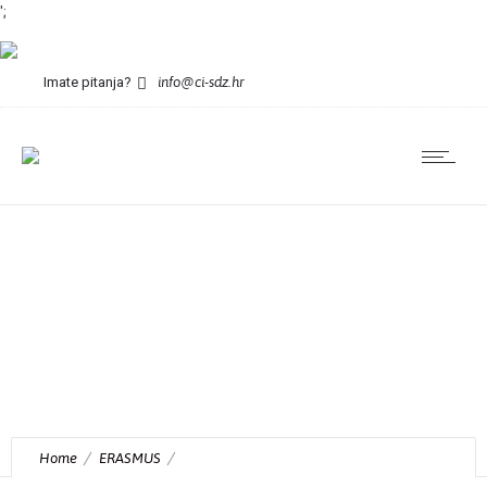
';
Imate pitanja?
info@ci-sdz.hr
Ponosni partneri
novog Erasmus+
projekta: Kroz
EUFest gradimo
aktivne i informirane
mlade građane!
Home
ERASMUS