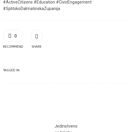
#ActiveCitizens #Education #CivicEngagement
#SplitskoDalmatinskaZupanija
0
RECOMMEND
SHARE
TAGGED IN
Jedinstveno