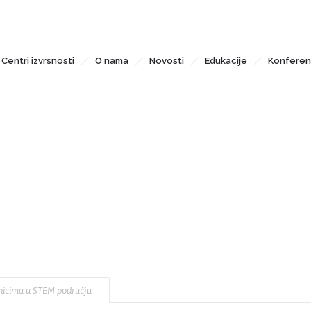
Centri izvrsnosti
O nama
Novosti
Edukacije
Konferen
nja za rad s daroviti
enicima u STEM području