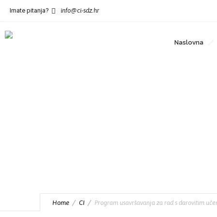
';
Imate pitanja?
info@ci-sdz.hr
Naslovna
Program usavršava
STEM području
Home
CI
Program usavršavanja za rad s darovitim uč