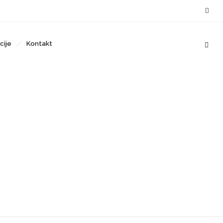
cije
Kontakt
m učenicima u