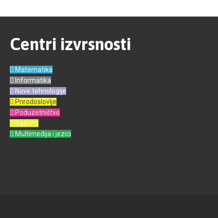
Centri izvrsnosti
Matematika
Informatika
Nove tehnologije
Prirodoslovlje
Poduzetništvo
Baština
Multimedija i jezici