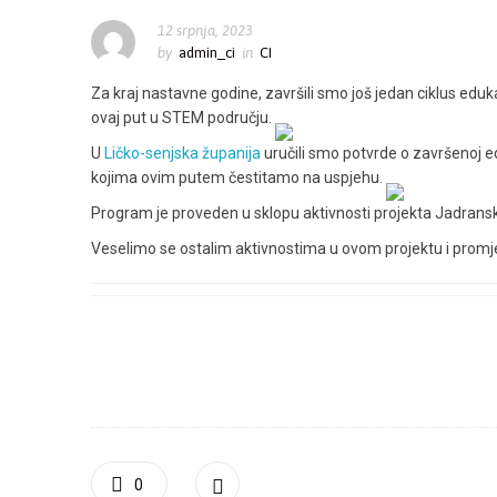
12 srpnja, 2023
by
admin_ci
in
CI
Za kraj nastavne godine, završili smo još jedan ciklus edu
ovaj put u STEM području.
U
Ličko-senjska županija
uručili smo potvrde o završenoj e
kojima ovim putem čestitamo na uspjehu.
Program je proveden u sklopu aktivnosti projekta Jadran
Veselimo se ostalim aktivnostima u ovom projektu i promjena
0