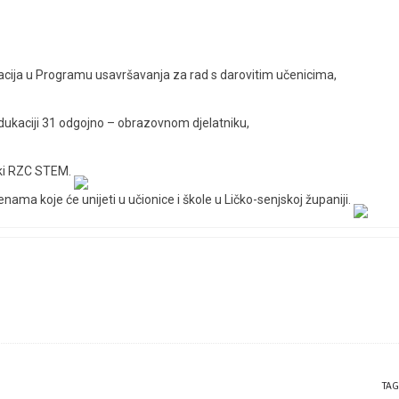
kacija u Programu usavršavanja za rad s darovitim učenicima,
dukaciji 31 odgojno – obrazovnom djelatniku,
ski RZC STEM.
ma koje će unijeti u učionice i škole u Ličko-senjskoj županiji.
TAG