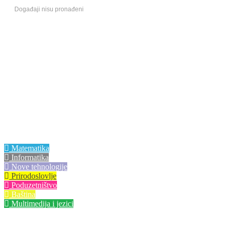
Događaji nisu pronađeni
Centri izvrsnosti
Matematika
Informatika
Nove tehnologije
Prirodoslovlje
Poduzetništvo
Baština
Multimedija i jezici