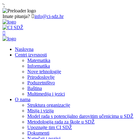
';
Imate pitanja?
info@ci-sdz.hr
Naslovna
Centri izvrsnosti
Matematika
Informatika
Nove tehnologije
Prirodoslovlje
Poduzetništvo
Baština
Multimedija i jezici
O nama
Struktura organizacije
Misija i vizija
Model rada s potencijalno darovitim učenicima u SDŽ
Metodologija rada za škole u SDŽ
Upoznajte tim CI SDŽ
Dokumenti
Natječaji i pozivi