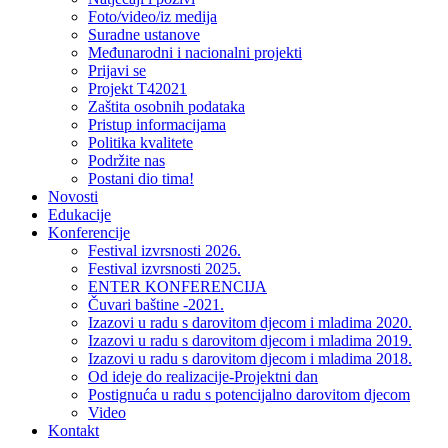
Foto/video/iz medija
Suradne ustanove
Međunarodni i nacionalni projekti
Prijavi se
Projekt T42021
Zaštita osobnih podataka
Pristup informacijama
Politika kvalitete
Podržite nas
Postani dio tima!
Novosti
Edukacije
Konferencije
Festival izvrsnosti 2026.
Festival izvrsnosti 2025.
ENTER KONFERENCIJA
Čuvari baštine -2021.
Izazovi u radu s darovitom djecom i mladima 2020.
Izazovi u radu s darovitom djecom i mladima 2019.
Izazovi u radu s darovitom djecom i mladima 2018.
Od ideje do realizacije-Projektni dan
Postignuća u radu s potencijalno darovitom djecom
Video
Kontakt