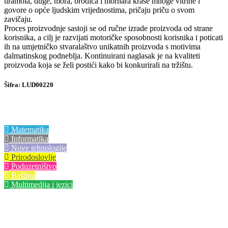
tiramola, duge, mora, brodica i mornara krase mnoge vitrine i
govore o opće ljudskim vrijednostima, pričaju priču o svom
zavičaju.
Proces proizvodnje sastoji se od ručne izrade proizvoda od strane
korisnika, a cilj je razvijati motoričke sposobnosti korisnika i poticati
ih na umjetničko stvaralaštvo unikatnih proizvoda s motivima
dalmatinskog podneblja. Kontinuirani naglasak je na kvaliteti
proizvoda koja se želi postići kako bi konkurirali na tržištu.
Šifra: LUD00220
Centri izvrsnosti
Matematika
Informatika
Nove tehnologije
Prirodoslovlje
Poduzetništvo
Baština
Multimedija i jezici