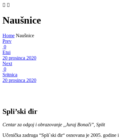
Naušnice
Home
Naušnice
Prev
0
Etui
20 prosinca 2020
Next
0
Sritnica
20 prosinca 2020
Spli’ski đir
Centar za odgoj i obrazovanje ,,Juraj Bonači’’, Split
Učenička zadruga “Spli`ski đir“ osnovana je 2005. godine i