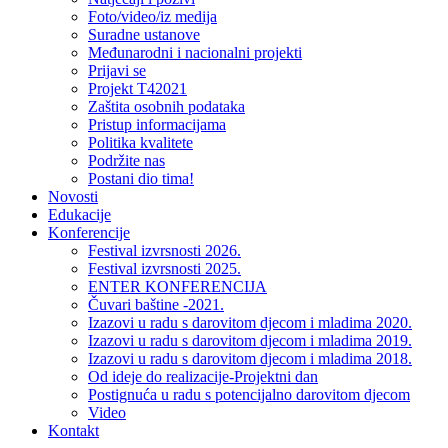
Foto/video/iz medija
Suradne ustanove
Međunarodni i nacionalni projekti
Prijavi se
Projekt T42021
Zaštita osobnih podataka
Pristup informacijama
Politika kvalitete
Podržite nas
Postani dio tima!
Novosti
Edukacije
Konferencije
Festival izvrsnosti 2026.
Festival izvrsnosti 2025.
ENTER KONFERENCIJA
Čuvari baštine -2021.
Izazovi u radu s darovitom djecom i mladima 2020.
Izazovi u radu s darovitom djecom i mladima 2019.
Izazovi u radu s darovitom djecom i mladima 2018.
Od ideje do realizacije-Projektni dan
Postignuća u radu s potencijalno darovitom djecom
Video
Kontakt