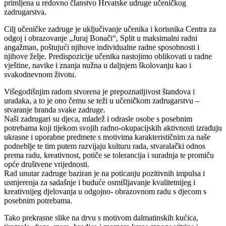
primljena u redovno članstvo Hrvatske udruge učeničkog
zadrugarstva.
Cilj učeničke zadruge je uključivanje učenika i korisnika Centra za
odgoj i obrazovanje „Juraj Bonači“, Split u maksimalni radni
angažman, poštujući njihove individualne radne sposobnosti i
njihove želje. Predispozicije učenika nastojimo oblikovati u radne
vještine, navike i znanja nužna u daljnjem školovanju kao i
svakodnevnom životu.
Višegodišnjim radom stvorena je prepoznatljivost štandova i
uradaka, a to je ono čemu se teži u učeničkom zadrugarstvu –
stvaranje branda svake zadruge.
Naši zadrugari su djeca, mladež i odrasle osobe s posebnim
potrebama koji tijekom svojih radno-okupacijskih aktivnosti izrađuju
ukrasne i uporabne predmete s motivima karakterističnim za naše
podneblje te tim putem razvijaju kulturu rada, stvaralački odnos
prema radu, kreativnost, potiče se tolerancija i suradnja te promiču
opće društvene vrijednosti.
Rad unutar zadruge baziran je na poticanju pozitivnih impulsa i
usmjerenja za sadašnje i buduće osmišljavanje kvalitetnijeg i
kreativnijeg djelovanja u odgojno- obrazovnom radu s djecom s
posebnim potrebama.
Tako prekrasne slike na drvu s motivom dalmatinskih kućica,