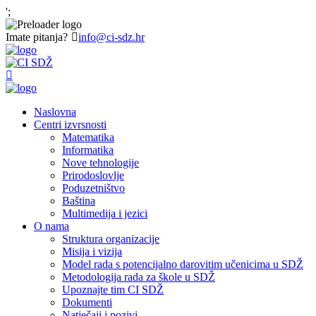
';
Imate pitanja?
info@ci-sdz.hr
Naslovna
Centri izvrsnosti
Matematika
Informatika
Nove tehnologije
Prirodoslovlje
Poduzetništvo
Baština
Multimedija i jezici
O nama
Struktura organizacije
Misija i vizija
Model rada s potencijalno darovitim učenicima u SDŽ
Metodologija rada za škole u SDŽ
Upoznajte tim CI SDŽ
Dokumenti
Natječaji i pozivi