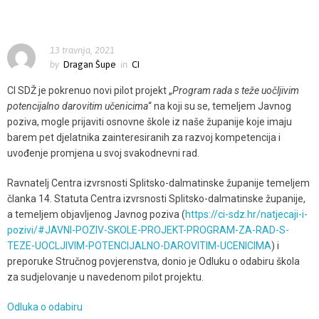
učenicima“
Odluku o odabiru škola za sudjelovanje u projektu „Program rada
s teže uočljivim potencijalno darovitim učenicima“
13 travnja, 2021
by
Dragan Šupe
in
CI
CI SDŽ je pokrenuo novi pilot projekt „
Program rada s teže uočljivim
potencijalno darovitim učenicima
“ na koji su se, temeljem Javnog
poziva, mogle prijaviti osnovne škole iz naše županije koje imaju
barem pet djelatnika zainteresiranih za razvoj kompetencija i
uvođenje promjena u svoj svakodnevni rad.
Ravnatelj Centra izvrsnosti Splitsko-dalmatinske županije temeljem
članka 14. Statuta Centra izvrsnosti Splitsko-dalmatinske županije,
a temeljem objavljenog Javnog poziva (
https://ci-sdz.hr/natjecaji-i-
pozivi/#JAVNI-POZIV-SKOLE-PROJEKT-PROGRAM-ZA-RAD-S-
TEZE-UOCLJIVIM-POTENCIJALNO-DAROVITIM-UCENICIMA
) i
preporuke Stručnog povjerenstva, donio je Odluku o odabiru škola
za sudjelovanje u navedenom pilot projektu.
Odluka o odabiru