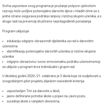
Svrha uspostave ovog programa je pružanje potpore cjelovitom
razvoju teže uočljive potencijalno darovite djece i mladih čime se s
jedne strane osigurava podrška ranjivoj i rizičnoj skupini učenika, a s
druge radi na prevenciji društveno neprilagođenih ponašanja.
Program uključuje:
edukaciju odgojno-obrazovnih djelatnika za rad s darovitim
učenicima
identifikaciju potencijalno darovitih učenika iz rizične skupine
učenika
odgojno-obrazovnu i socio-emocionalnu podršku učenicima koji
se uključe u program kroz individualni i grupni rad.
U školskoj godini 2020./21. odabrano je 5 škola koje će sudjelovati u
ovogodišnjem pilot projektu slijedom navedenih kriterija:
uspostavljen Tim za darovite u školi,
jasno definirane potrebe škole u prijavi na Javni poziv,
suradnja škole s vanjskim dionicima,