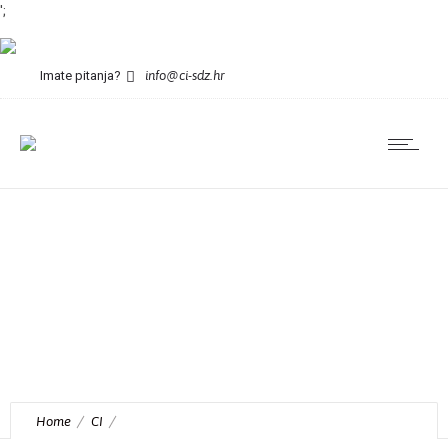
';
Imate pitanja?
info@ci-sdz.hr
Odluku o odabiru
škola za
sudjelovanje u
projektu „Program
rada s teže uočljivim
potencijalno
darovitim
Home
CI