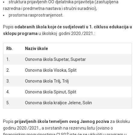
struktura prijavljenih OO djelatnika prijavitelja (zastupljena
razredna i predmetna nastava i stručni suradnici),
prostorna rasprostranjenost.
Popis
odabranih škola koje će sudjelovati u 1. ciklusu edukacija u
sklopu programa
u školskoj godini 2020./2021.:
Rb.
Naziv škole
1.
Osnovna škola Supetar, Supetar
2.
Osnovna škola Visoka, Split
3.
Osnovna škola Trilj, Trilj
4.
Osnovna škola Spinut, Split
5.
Osnovna škola kraljice Jelene, Solin
Popis
prijavljenih škola temeljem ovog Javnog poziva
za školsku
godinu 2020./2021., a svrstanih na rezervnu listu (ovisno o
financijskim mogućnostima CI SDŽ iste će se uključiti u program u