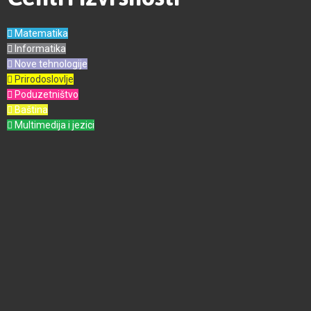
Matematika
Informatika
Nove tehnologije
Prirodoslovlje
Poduzetništvo
Baština
Multimedija i jezici