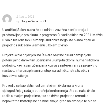
“Skrivena blaga mista moga” konferencija Čuvara baštine 2021.
1 lipnja, 2021
by
Dragan Šupe
in
CI
U antičkoj Saloni sutra će se održati završna konferencija i
predstavljanje projekata iz programa Čuvari baštine za 2021. Možda
u malo blažem tonu, s manje sudionika nego što bismo htjeli, ali
prigodno i sukladno vremenu u kojem živimo.
Projekti škola prijavljeni na Čuvare baštine bili su namijenjeni
potencijalno darovitim učenicima u umjetničkom i humanističkom
području, kao i svim učenicima koji su zainteresirani za projektnu
nastavu, interdisciplinarni pristup, suradničko, istraživačko i
inovativno učenje.
Provodio se kao aktivnost u matičnim školama, a kruna
cjelogodišnjeg rada je sutrašnja konferencija. Što su naše škole
radile u svojim projektima, tko se držao projektne tematike-
nepokretne materijalne baštine, tko je igrao na emocije te tko se