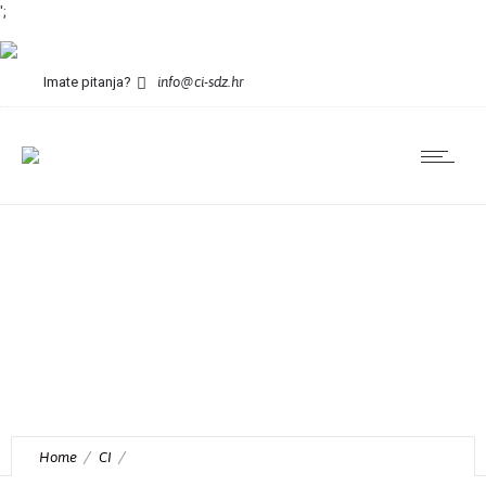
';
Imate pitanja?
info@ci-sdz.hr
“Skrivena blaga
mista moga”
konferencija Čuvara
baštine 2021.
Home
CI