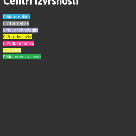
Centri izvrsnosti
Matematika
Informatika
Nove tehnologije
Prirodoslovlje
Poduzetništvo
Baština
Multimedija i jezici