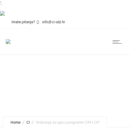
';
Imate pitanja?
info@ci-sdz.hr
Testiranje za upis u
programe CIM i CIP
Home
CI
Testiranje za upis u programe CIM i CIP