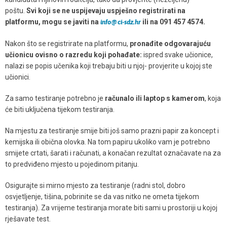
poštu.
Svi koji se ne uspijevaju uspješno registrirati na
platformu, mogu se javiti na
ili na 091 457 4574.
info@ci-sdz.hr
Nakon što se registrirate na platformu,
pronađite odgovarajuću
učionicu ovisno o razredu koji pohađate:
ispred svake učionice,
nalazi se popis učenika koji trebaju biti u njoj- provjerite u kojoj ste
učionici.
Za samo testiranje potrebno je
računalo ili laptop s kamerom
, koja
će biti uključena tijekom testiranja.
Na mjestu za testiranje smije biti još samo prazni papir za koncept i
kemijska ili obična olovka. Na tom papiru ukoliko vam je potrebno
smijete crtati, šarati i računati, a konačan rezultat označavate na za
to predviđeno mjesto u pojedinom pitanju.
Osigurajte si mirno mjesto za testiranje (radni stol, dobro
osvjetljenje, tišina, pobrinite se da vas nitko ne ometa tijekom
testiranja). Za vrijeme testiranja morate biti sami u prostoriji u kojoj
rješavate test.