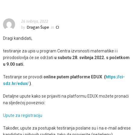
26 svibnja, 2022
by
Dragan Šupe
in
CI
Dragi kandidati,
testiranje za upis u program Centra izvrsnosti matematike i i
prirodoslovlja će se održati
u subotu 2
8
.
svibnja 2022. s početkom
u 9.00 sati.
Testiranje se provodi
online putem platforme EDUX
(
https://ci-
sdz.hr/edux/
)
.
Detaljne upute kako se prijaviti na platformu EDUX možete pronaći
na sljedećoj poveznici:
Upute za registraciju
Također, upute za postupak testiranja poslane su i na e-mail adrese
kandidata i njihovih roditelja, tako da provjerite (neželjenu)