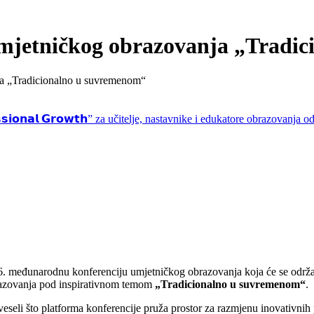
mjetničkog obrazovanja „Tradi
ja „Tradicionalno u suvremenom“
𝗳𝗲𝘀𝘀𝗶𝗼𝗻𝗮𝗹 𝗚𝗿𝗼𝘄𝘁𝗵” za učitelje, nastavnike i edukatore obrazovanja
 6. međunarodnu konferenciju umjetničkog obrazovanja koja će se održa
brazovanja pod inspirativnom temom
„Tradicionalno u suvremenom“
.
li što platforma konferencije pruža prostor za razmjenu inovativnih 