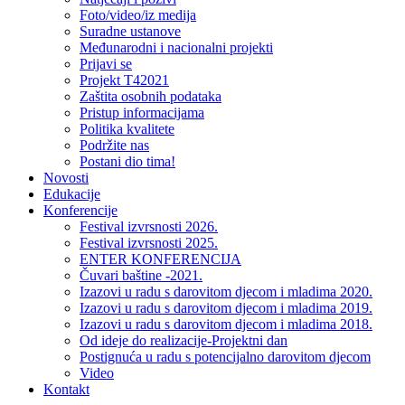
Foto/video/iz medija
Suradne ustanove
Međunarodni i nacionalni projekti
Prijavi se
Projekt T42021
Zaštita osobnih podataka
Pristup informacijama
Politika kvalitete
Podržite nas
Postani dio tima!
Novosti
Edukacije
Konferencije
Festival izvrsnosti 2026.
Festival izvrsnosti 2025.
ENTER KONFERENCIJA
Čuvari baštine -2021.
Izazovi u radu s darovitom djecom i mladima 2020.
Izazovi u radu s darovitom djecom i mladima 2019.
Izazovi u radu s darovitom djecom i mladima 2018.
Od ideje do realizacije-Projektni dan
Postignuća u radu s potencijalno darovitom djecom
Video
Kontakt