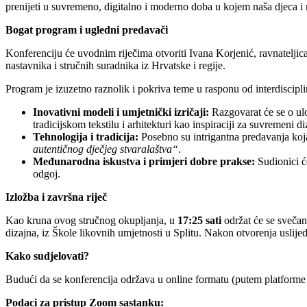
prenijeti u suvremeno, digitalno i moderno doba u kojem naša djeca i 
Bogat program i ugledni predavači
Konferenciju će uvodnim riječima otvoriti Ivana Korjenić, ravnateljica 
nastavnika i stručnih suradnika iz Hrvatske i regije.
Program je izuzetno raznolik i pokriva teme u rasponu od interdiscipli
Inovativni modeli i umjetnički izričaji:
Razgovarat će se o ulo
tradicijskom tekstilu i arhitekturi kao inspiraciji za suvremeni di
Tehnologija i tradicija:
Posebno su intrigantna predavanja koja
autentičnog dječjeg stvaralaštva“
.
Međunarodna iskustva i primjeri dobre prakse:
Sudionici će
odgoj.
Izložba i završna riječ
Kao kruna ovog stručnog okupljanja, u
17:25 sati
održat će se sveča
dizajna, iz Škole likovnih umjetnosti u Splitu. Nakon otvorenja uslije
Kako sudjelovati?
Budući da se konferencija održava u online formatu (putem platforme Z
Podaci za pristup Zoom sastanku: