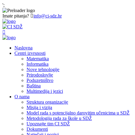
';
Imate pitanja?
info@ci-sdz.hr
Naslovna
Centri izvrsnosti
Matematika
Informatika
Nove tehnologije
Prirodoslovlje
Poduzetništvo
Baština
Multimedija i jezici
O nama
Struktura organizacije
Misija i vizija
Model rada s potencijalno darovitim učenicima u SDŽ
Metodologija rada za škole u SDŽ
Upoznajte tim CI SDŽ
Dokumenti
Natječaji i pozivi