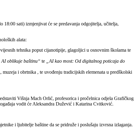
18:00 sati) izmjenjivat će se predavanja odgojitelja, učitelja,
noloških alata:
vijesnih tehnika poput cijanotipije, glagoljici u osnovnim školama te
 AI oblikuje baštinu“
te
„AI kao most: Od digitalnog poticaja do
 muzeja i obrtnika , te uvođenju tradicijskih elemenata u predškolski
edstaviti Višnja Mach Orlić, profesorica i pročelnica odjela Grafičkog
g događaja vodit će Aleksandra Dužević i Katarina Cvitković.
ke i ljubitelje baštine da se pridruže i poslušaju izvrsna izlaganja.