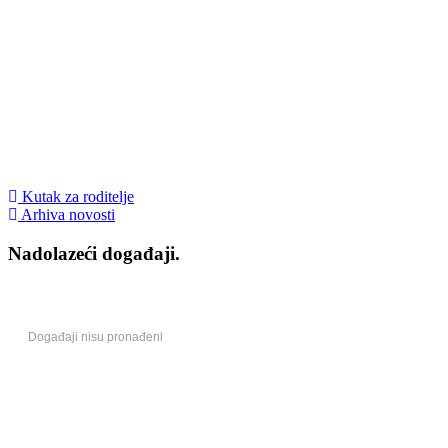
Kutak za roditelje
Arhiva novosti
Nadolazeći događaji.
Događaji nisu pronađeni