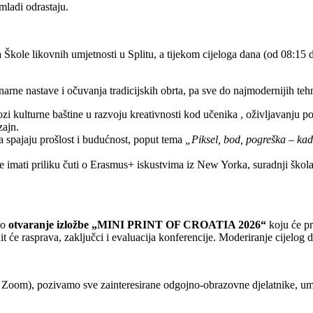
mladi odrastaju.
Škole likovnih umjetnosti u Splitu, a tijekom cijeloga dana (od 08:15 do 
narne nastave i očuvanja tradicijskih obrta, pa sve do najmodernijih teh
zi kulturne baštine u razvoju kreativnosti kod učenika , oživljavanju po
zajn.
 spajaju prošlost i budućnost, poput tema
„Piksel, bod, pogreška – kad
 imati priliku čuti o Erasmus+ iskustvima iz New Yorka, suradnji škola,
no
otvaranje izložbe „MINI PRINT OF CROATIA 2026“
koju će pr
dit će rasprava, zaključci i evaluacija konferencije. Moderiranje cijelo
oom), pozivamo sve zainteresirane odgojno-obrazovne djelatnike, umjetni