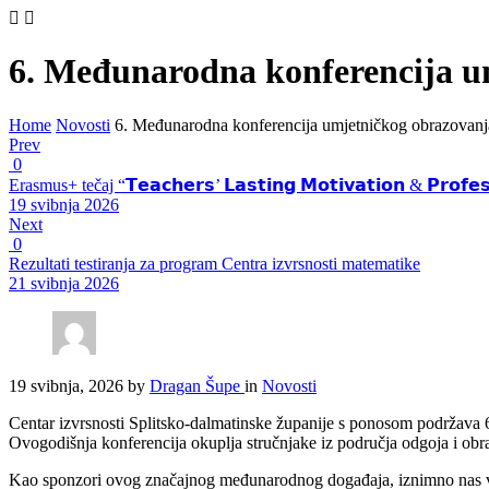
6. Međunarodna konferencija u
Home
Novosti
6. Međunarodna konferencija umjetničkog obrazovan
Prev
0
Erasmus+ tečaj “𝗧𝗲𝗮𝗰𝗵𝗲𝗿𝘀’ 𝗟𝗮𝘀𝘁𝗶𝗻𝗴 𝗠𝗼𝘁𝗶𝘃𝗮𝘁𝗶𝗼𝗻 & 𝗣𝗿𝗼
19 svibnja 2026
Next
0
Rezultati testiranja za program Centra izvrsnosti matematike
21 svibnja 2026
19 svibnja, 2026
by
Dragan Šupe
in
Novosti
Centar izvrsnosti Splitsko-dalmatinske županije s ponosom podržava
Ovogodišnja konferencija okuplja stručnjake iz područja odgoja i o
Kao sponzori ovog značajnog međunarodnog događaja, iznimno nas vese