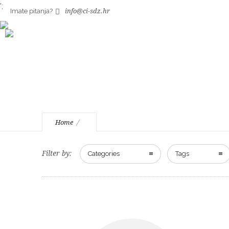
';
Imate pitanja?
info@ci-sdz.hr
images
Home
Filter by:
Categories
Tags