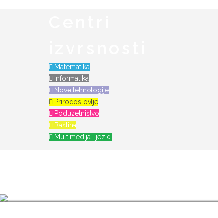
Centri
izvrsnosti
Matematika
Informatika
Nove tehnologije
Prirodoslovlje
Poduzetništvo
Baština
Multimedija i jezici