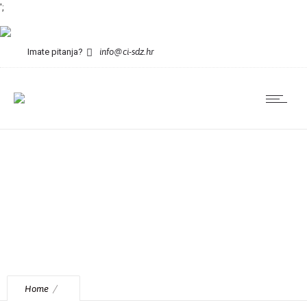
';
Imate pitanja?
info@ci-sdz.hr
masonry
Home